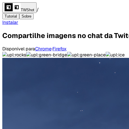
/
TWShot
Tutorial
Sobre
Instalar
Compartilhe imagens no chat da Twit
Disponível para
Chrome
·
Firefox